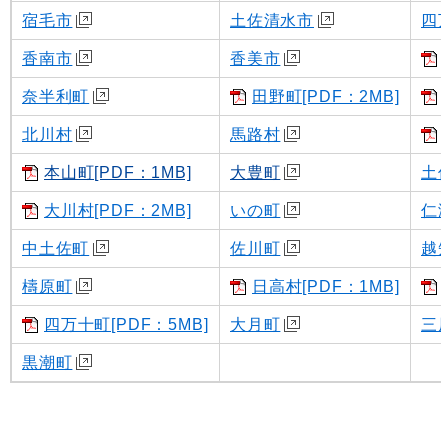
宿毛市
土佐清水市
四
香南市
香美市
奈半利町
田野町[PDF：2MB]
北川村
馬路村
本山町[PDF：1MB]
大豊町
土
大川村[PDF：2MB]
いの町
仁
中土佐町
佐川町
越
檮原町
日高村[PDF：1MB]
四万十町[PDF：5MB]
大月町
三
黒潮町