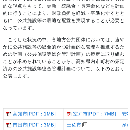
的な視点をもって、更新・統廃合・長寿命化などを計画
的に行うことにより、財政負担を軽減・平準化するとと
もに、公共施設等の最適な配置を実現することが必要と
なっています。
こうした状況の中、各地方公共団体においては、速や
かに公共施設等の総合的かつ計画的な管理を推進するた
めの計画（公共施設等総合管理計画）の策定に取り組む
ことが求められていることから、高知県内市町村の策定
済みの公共施設等総合管理計画について、以下のとおり
公表します。
高知市[PDF：1MB]
室戸市[PDF：7MB]
安
南国市[PDF：3MB]
土佐市
須