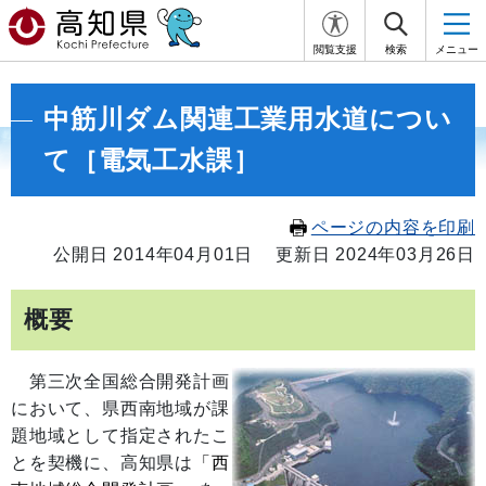
閲覧支援
検索
メニュー
中筋川ダム関連工業用水道につい
て［電気工水課］
ページの内容を印刷
公開日 2014年04月01日
更新日 2024年03月26日
概要
第三次全国総合開発計画
において、県西南地域が課
題地域として指定されたこ
とを契機に、高知県は
「西