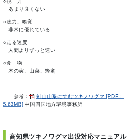
○視 力
あまり良くない
○聴力、嗅覚
非常に優れている
○走る速度
人間よりずっと速い
○食 物
木の実、山菜、蜂蜜
参考：
剣山山系にすむツキノワグマ [PDF：
5.63MB]
中国四国地方環境事務所
高知県ツキノワグマ出没対応マニュアル