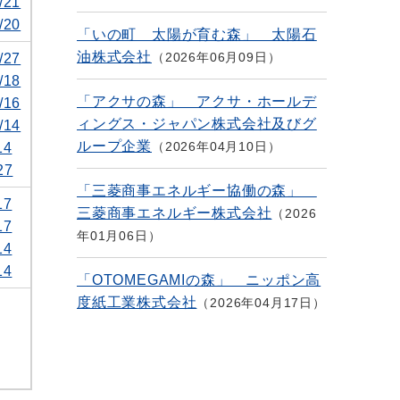
/21
/20
「いの町 太陽が育む森」 太陽石
油株式会社
2026年06月09日
/27
/18
「アクサの森」 アクサ・ホールデ
/16
ィングス・ジャパン株式会社及びグ
/14
ループ企業
2026年04月10日
14
27
「三菱商事エネルギー協働の森」
17
三菱商事エネルギー株式会社
2026
17
年01月06日
14
14
「OTOMEGAMIの森」 ニッポン高
度紙工業株式会社
2026年04月17日