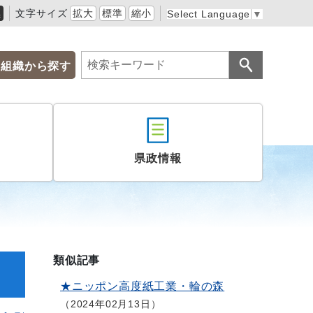
黒
文字サイズ
拡大
標準
縮小
Select Language
▼
組織から探す
県政情報
類似記事
★ニッポン高度紙工業・輪の森
2024年02月13日