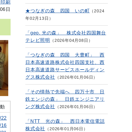
を印刷
06日
★つなぎの森 四国 いの町
2024
年02月13日
「geo. 光の森」 株式会社四国舞台
テレビ照明
2026年04月08日
「つなぎの森 四国 大豊町」 西
日本高速道路株式会社四国支社、西
日本高速道路サービスホールディン
グス株式会社
2026年01月06日
「その情熱で先端へ 四万十市 日
鉄エンジの森」 日鉄エンジニアリ
ング株式会社
2026年01月06日
活動
/22
「NTT 光の森」 西日本電信電話
/16
株式会社
2026年01月06日