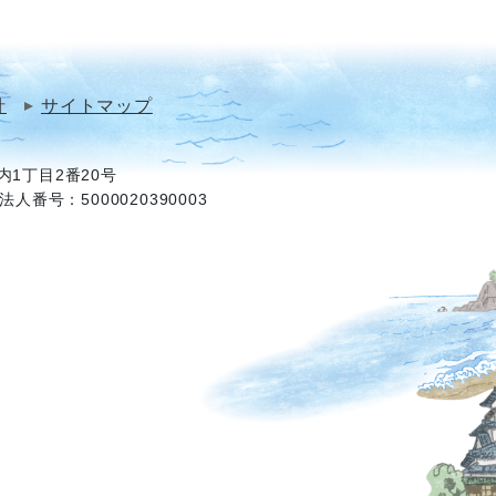
針
サイトマップ
1丁目2番20号
法人番号：5000020390003