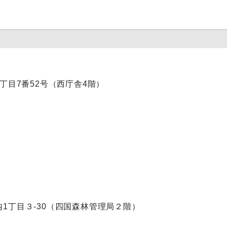
内1丁目7番52号（西庁舎4階）
ノ内1丁目３-30（四国森林管理局２階）