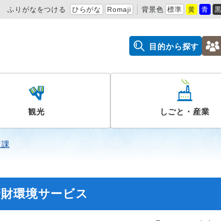
ふりがなをつける
ひらがな
Romaji
背景色
標準
黄
青
目的から探す
観光
しごと・産業
策課
管財環境サービス