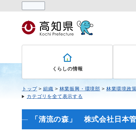
読み上げる
くらしの情報
トップ
組織
林業振興・環境部
林業環境政
カテゴリを全て表示する
「清流の森」 株式会社日本