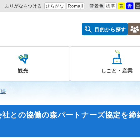
ふりがなをつける
ひらがな
Romaji
背景色
標準
黄
青
目的から探す
観光
しごと・産業
策課
会社との協働の森パートナーズ協定を締