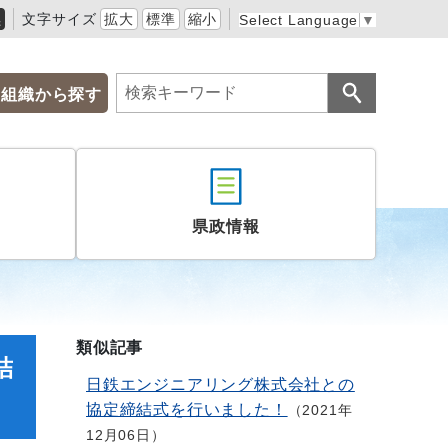
黒
文字サイズ
拡大
標準
縮小
Select Language
▼
組織から探す
県政情報
類似記事
結
日鉄エンジニアリング株式会社との
協定締結式を行いました！
2021年
12月06日