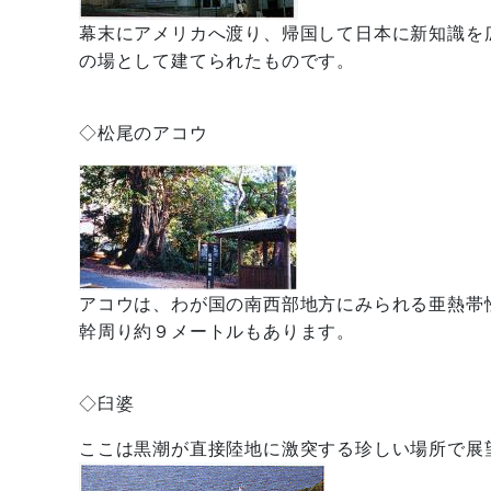
幕末にアメリカへ渡り、帰国して日本に新知識を
の場として建てられたものです。
◇松尾のアコウ
アコウは、わが国の南西部地方にみられる亜熱帯
幹周り約９メートルもあります。
◇臼婆
ここは黒潮が直接陸地に激突する珍しい場所で展