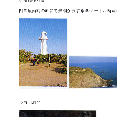
四国最南端の岬にて黒潮が激する80メートル断
◇白山洞門