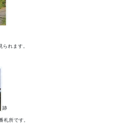
見られます。
跡
番札所です。