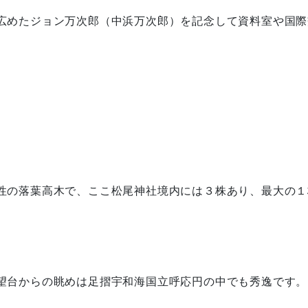
広めたジョン万次郎（中浜万次郎）を記念して資料室や国際
性の落葉高木で、ここ松尾神社境内には３株あり、最大の１
望台からの眺めは足摺宇和海国立呼応円の中でも秀逸です。