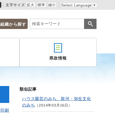
黒
文字サイズ
拡大
標準
縮小
Select Language
▼
組織から探す
県政情報
類似記事
ハウス園芸のみち、龍河・弥生文化
のみち
2014年03月16日
を印刷