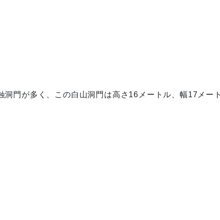
洞門が多く、この白山洞門は高さ16メートル、幅17メー