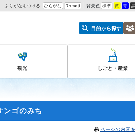
ふりがなをつける
ひらがな
Romaji
背景色
標準
黄
青
目的から探す
観光
しごと・産業
サンゴのみち
ページの内容