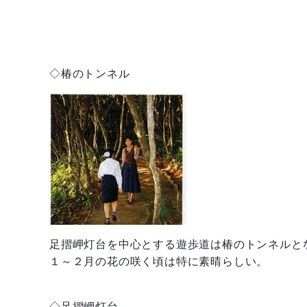
◇椿のトンネル
足摺岬灯台を中心とする遊歩道は椿のトンネルと
１～２月の花の咲く頃は特に素晴らしい。
◇足摺岬灯台