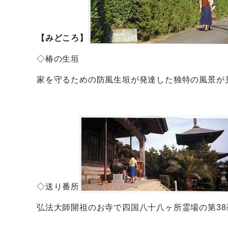
【みどころ】
◇椿の生垣
家を守るための防風生垣が発達した独特の風景が
◇送り番所
弘法大師開祖のお寺で四国八十八ヶ所霊場の第38