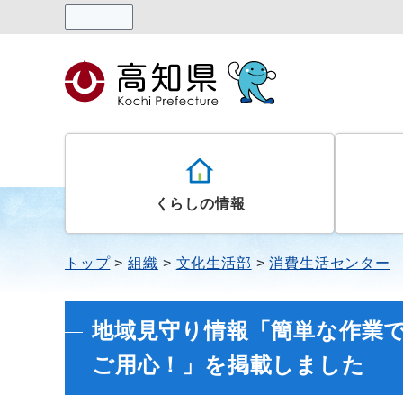
読み上げる
くらしの情報
トップ
組織
文化生活部
消費生活センター
地域見守り情報「簡単な作業
ご用心！」を掲載しました