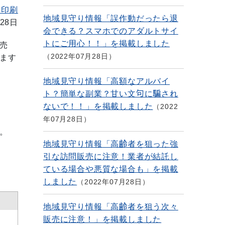
を印刷
地域見守り情報「誤作動だったら退
28日
会できる？スマホでのアダルトサイ
トにご用心！！」を掲載しました
売
2022年07月28日
ます
地域見守り情報「高額なアルバイ
ト？簡単な副業？甘い文句に騙され
ないで！！」を掲載しました
2022
年07月28日
。
地域見守り情報「高齢者を狙った強
引な訪問販売に注意！業者が結託し
ている場合や悪質な場合も」を掲載
しました
2022年07月28日
地域見守り情報「高齢者を狙う次々
販売に注意！」を掲載しました