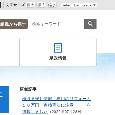
黒
文字サイズ
拡大
標準
縮小
Select Language
▼
組織から探す
県政情報
類似記事
に
地域見守り情報「布団のリフォーム
１８万円 点検商法に注意！！」を
掲載しました
2022年07月28日