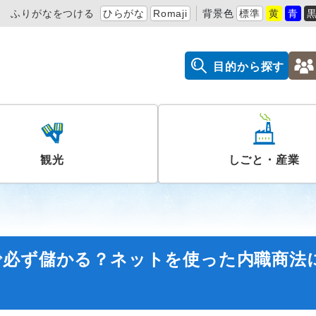
ふりがなをつける
ひらがな
Romaji
背景色
標準
黄
青
目的から探す
観光
しごと・産業
で必ず儲かる？ネットを使った内職商法