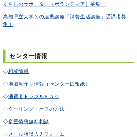
くらしのサポーター（ボランティア）募集！
高知県立大学との連携講座「消費生活講座」受講者募
集！
センター情報
◇
相談情報
◇
地域見守り情報（センター広報紙）
◇
消費者トラブルＦＡＱ
◇
クーリング・オフの方法
◇
多重債務無料相談
◇
メール相談入力フォーム