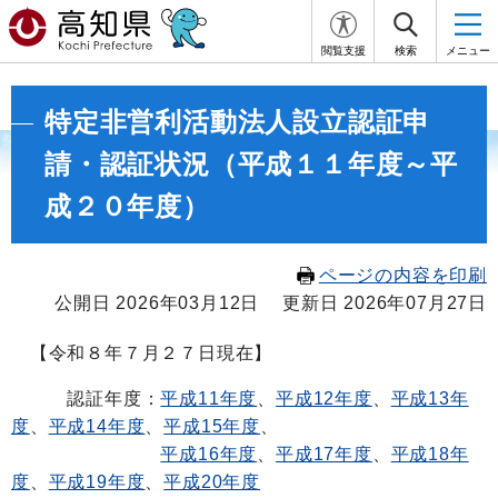
閲覧支援
検索
メニュー
特定非営利活動法人設立認証申
請・認証状況（平成１１年度～平
成２０年度）
ページの内容を印刷
公開日 2026年03月12日
更新日 2026年07月27日
【令和８年７月２７日現在】
認証年度：
平成11年度
、
平成12年度
、
平成13年
度
、
平成14年度
、
平成15年度
、
平成16年度
、
平成17年度
、
平成18年
度
、
平成19年度
、
平成20年度