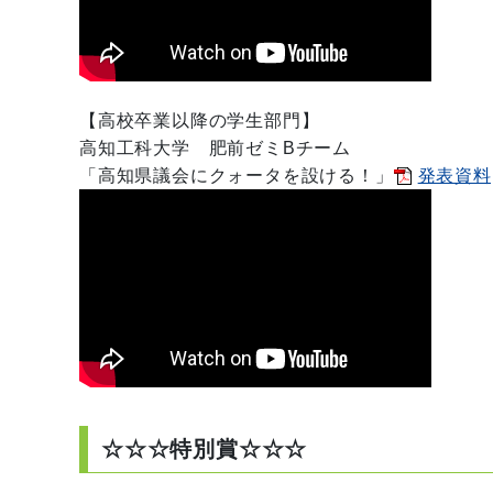
【高校卒業以降の学生部門】
高知工科大学
肥前ゼミBチーム
「
高知県議会にクォータを設ける！
」
発表資料[
☆☆☆特別賞☆☆☆