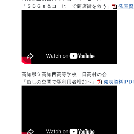
「ＳＤＧ
ｓ＆コーヒーで商店街を救う
」
発表資料
高知県立高知西高等学校
日高村の会
「
癒しの空間で駅利用者増加へ
」
発表資料[PDF