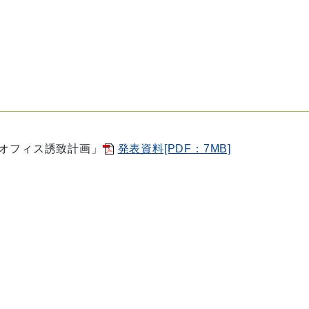
イトオフィス誘致計画
」
発表資料[PDF：7MB]