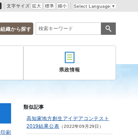
黒
文字サイズ
拡大
標準
縮小
Select Language
▼
組織から探す
県政情報
類似記事
高知家地方創生アイデアコンテスト
2019結果公表
2022年09月29日
を印刷