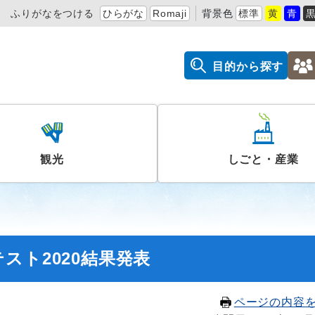
ふりがなをつける
ひらがな
Romaji
背景色
標準
黄
青
目的から探す
観光
しごと・産業
スト2020結果発表
ページの内容