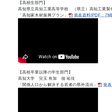
【高校生部門】
高知県立高知工業高等学校
（県立）高知工業製
「
高知家木材振興プラン
」
発表資料[PDF：7MB
【高校卒業以降の学生部門】
高知大学
兒玉 有加 佃 祐佳
「
関係人口から解決する若者の県外流出
」
発表