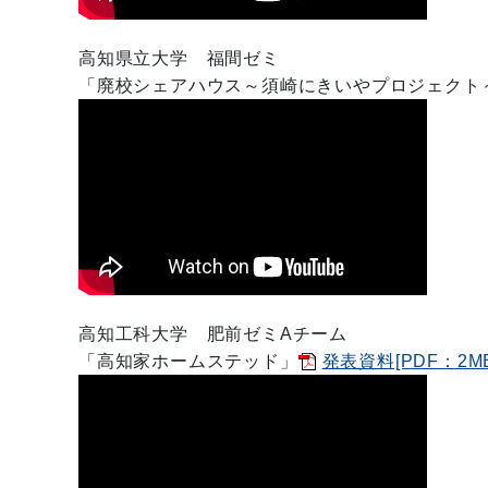
高知県立大学
福間ゼミ
「
廃校シェアハウス～須崎にきいやプロジェクト
高知工科大学
肥前ゼミAチーム
「
高知家ホームステッド
」
発表資料[PDF：2MB