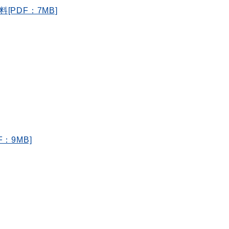
[PDF：7MB]
：9MB]