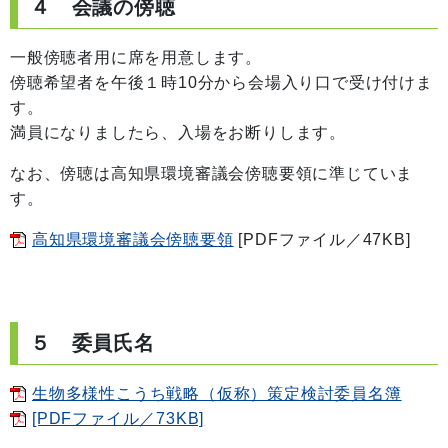
４ 会議の傍聴
一般傍聴者用に席を用意します。
傍聴希望者を午後１時10分から会場入り口で受け付けま
す。
満員になりましたら、入場をお断りします。
なお、傍聴は高知県環境審議会傍聴要領に準じていま
す。
高知県環境審議会傍聴要領
[PDFファイル／47KB]
５ 委員氏名
生物多様性こうち戦略（仮称）策定検討委員名簿
[PDFファイル／73KB]