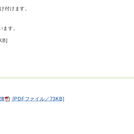
受け付けます。
います。
B]
簿
[PDFファイル／73KB]