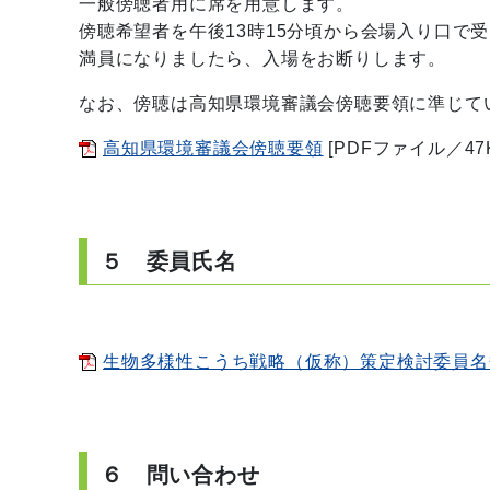
一般傍聴者用に席を用意します。
傍聴希望者を午後13時15分頃から会場入り口で
満員になりましたら、入場をお断りします。
なお、傍聴は高知県環境審議会傍聴要領に準じて
高知県環境審議会傍聴要領
[PDFファイル／47K
５ 委員氏名
生物多様性こうち戦略（仮称）策定検討委員名
６ 問い合わせ