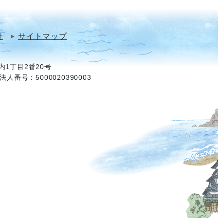
針
サイトマップ
1丁目2番20号
法人番号：5000020390003