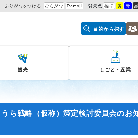
ふりがなをつける
ひらがな
Romaji
背景色
標準
黄
青
目的から探す
観光
しごと・産業
こうち戦略（仮称）策定検討委員会のお