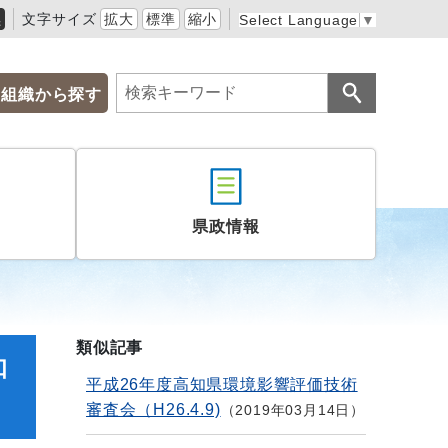
黒
文字サイズ
拡大
標準
縮小
Select Language
▼
組織から探す
県政情報
類似記事
知
平成26年度高知県環境影響評価技術
審査会（H26.4.9)
2019年03月14日