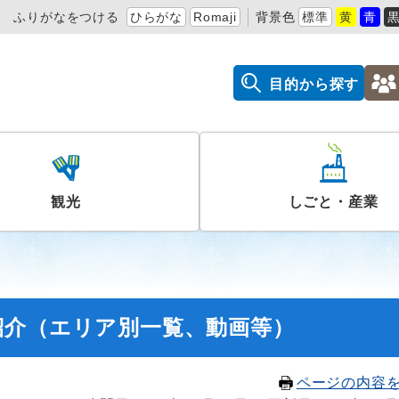
ふりがなをつける
ひらがな
Romaji
背景色
標準
黄
青
目的から探す
観光
しごと・産業
紹介（エリア別一覧、動画等）
ページの内容