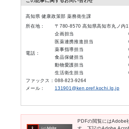
この記事に関するお問い合わせ
高知県 健康政策部 薬務衛生課
所在地：
〒780-8570 高知県高知市丸ノ
企画担当
医薬連携推進担当
薬事指導担当
電話：
食品保健担当
動物愛護担当
生活衛生担当
ファックス：
088-823-9264
メール：
131901@ken.pref.kochi.lg.jp
PDFの閲覧にはAdobe社
す。下記のAdobe Ac