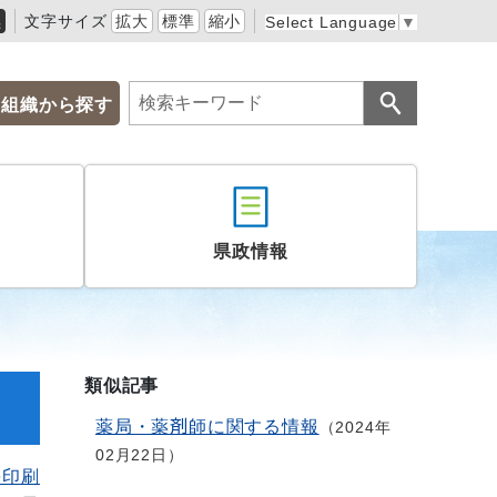
黒
文字サイズ
拡大
標準
縮小
Select Language
▼
組織から探す
県政情報
類似記事
薬局・薬剤師に関する情報
2024年
02月22日
を印刷