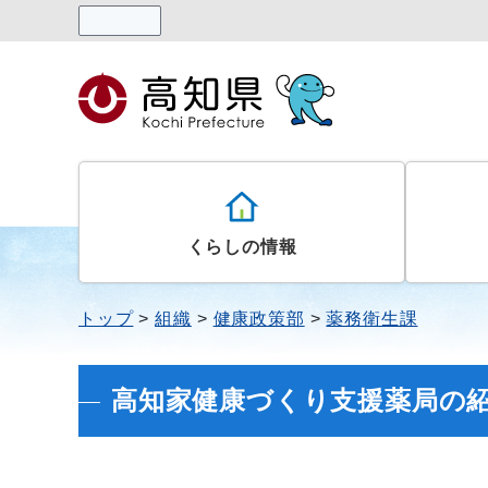
読み上げる
くらしの情報
トップ
組織
健康政策部
薬務衛生課
高知家健康づくり支援薬局の