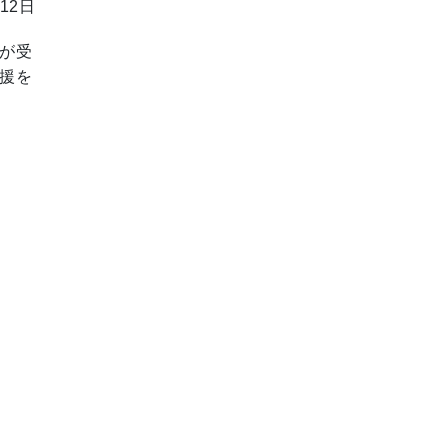
12日
が受
援を