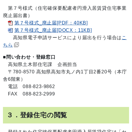
第７号様式（住宅確保要配慮者円滑入居賃貸住宅事業
廃止届出書）
第７号様式_廃止届[PDF：40KB]
第７号様式_廃止届[DOCX：11KB]
高知県電子申請サービスにより届出を行う場合は
こ
ちら
■問い合わせ・登録窓口
高知県土木部住宅課 企画担当
〒780-8570 高知県高知市丸ノ内1丁目2番20号（本庁
舎6階東）
電話 088-823-9862
FAX 088-823-2999
３．登録住宅の閲覧
登録された住宅確保要配慮者円滑入居賃貸住宅は「セ