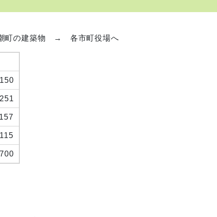
潮町の建築物 → 各市町役場へ
8150
1251
1157
2115
3700