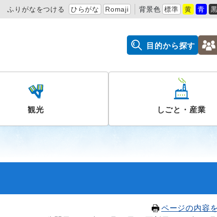
ふりがなをつける
ひらがな
Romaji
背景色
標準
黄
青
目的から探す
観光
しごと・産業
ページの内容