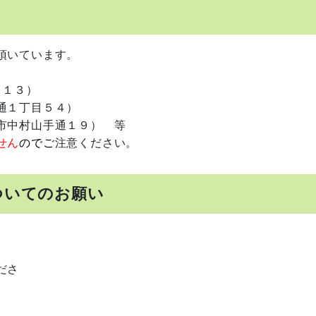
頂いています。
１３）
１丁目５４）
中村山手通１９） 等
せん
の
でご
注意ください。
についてのお願い
ださ
い