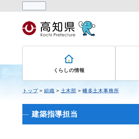
読み上げる
くらしの情報
トップ
組織
土木部
幡多土木事務所
建築指導担当