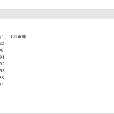
賀4丁目61番地
22
90
291
292
293
23
24