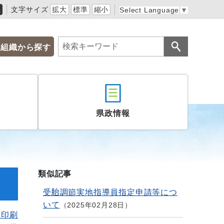
黒
文字サイズ
拡大
標準
縮小
Select Language
▼
組織から探す
県政情報
類似記事
受胎調節実地指導員指定申請等につ
いて
2025年02月28日
を印刷