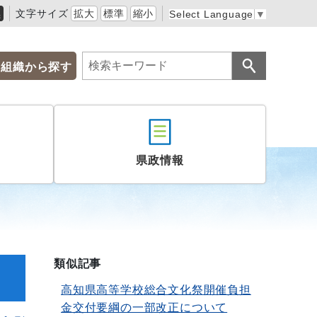
黒
文字サイズ
拡大
標準
縮小
Select Language
▼
組織から探す
県政情報
類似記事
高知県高等学校総合文化祭開催負担
金交付要綱の一部改正について