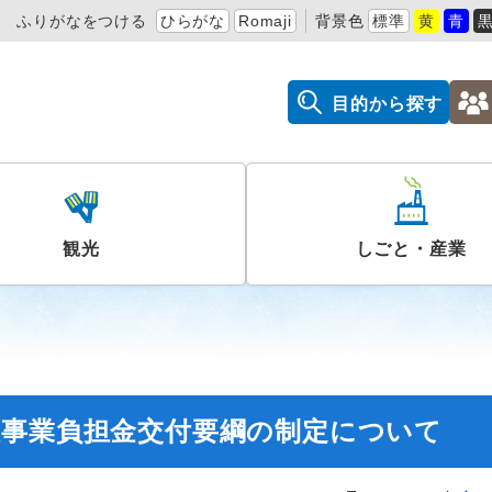
ふりがなをつける
ひらがな
Romaji
背景色
標準
黄
青
目的から探す
観光
しごと・産業
催事業負担金交付要綱の制定について