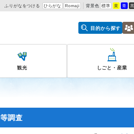
ふりがなをつける
ひらがな
Romaji
背景色
標準
黄
青
目的から探す
観光
しごと・産業
慣等調査