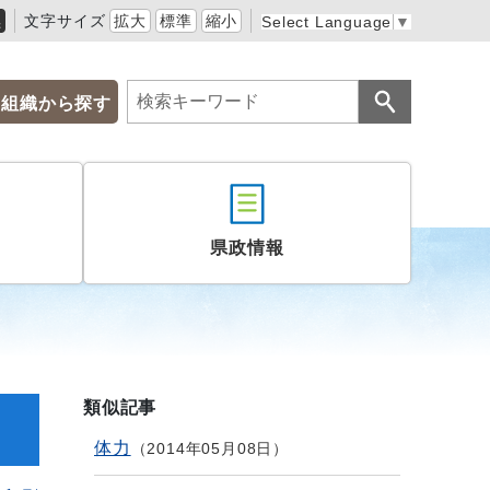
黒
文字サイズ
拡大
標準
縮小
Select Language
▼
組織から探す
県政情報
類似記事
体力
2014年05月08日