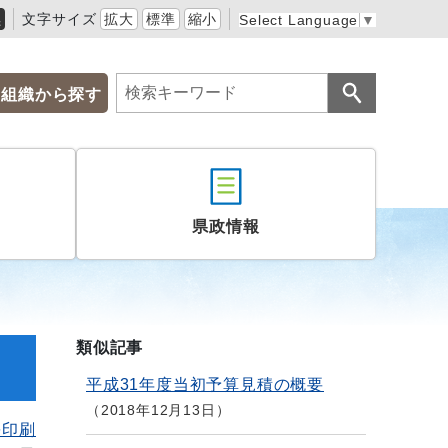
黒
文字サイズ
拡大
標準
縮小
Select Language
▼
組織から探す
県政情報
類似記事
平成31年度当初予算見積の概要
2018年12月13日
を印刷