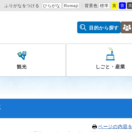
ふりがなをつける
ひらがな
Romaji
背景色
標準
黄
青
目的から探す
観光
しごと・産業
要
ページの内容