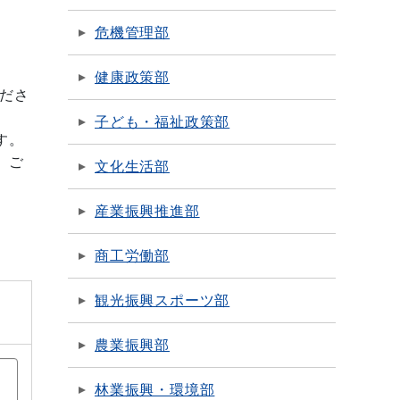
危機管理部
健康政策部
ださ
子ども・福祉政策部
す。
、ご
文化生活部
産業振興推進部
商工労働部
観光振興スポーツ部
農業振興部
林業振興・環境部