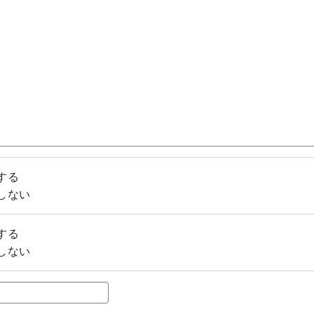
する
しない
する
しない