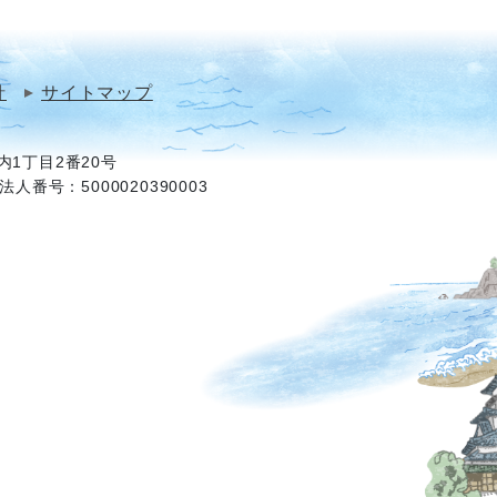
針
サイトマップ
1丁目2番20号
法人番号：5000020390003