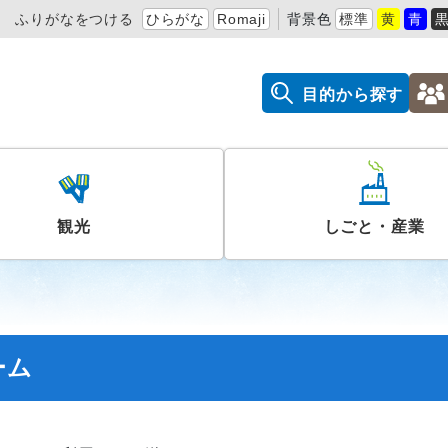
ふりがなをつける
ひらがな
Romaji
背景色
標準
黄
青
目的から探す
観光
しごと・産業
ーム