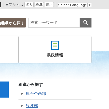
黒
文字サイズ
拡大
標準
縮小
Select Language
▼
組織から探す
県政情報
組織から探す
総合企画部
総務部