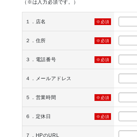
（※は入力必須です。）
１．店名
※必須
２．住所
※必須
３．電話番号
※必須
４．メールアドレス
５．営業時間
※必須
６．定休日
※必須
７．HPのURL