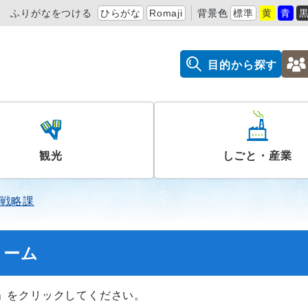
ふりがなをつける
ひらがな
Romaji
背景色
標準
黄
青
目的から探す
観光
しごと・産業
戦略課
ォーム
」をクリックしてください。