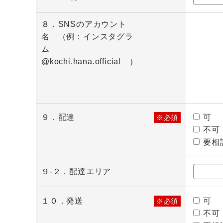
８．SNSのアカウント
名 （例：インスタグラ
ム
@kochi.hana.official ）
９．配達
可
※必須
不可
要相
９-２．配達エリア
１０．発送
可
※必須
不可