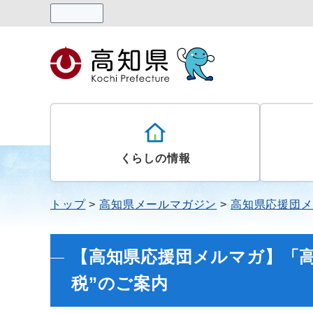
読み上げる
くらしの情報
トップ
高知県メールマガジン
高知県応援団メ
【高知県応援団メルマガ】「
税”のご案内