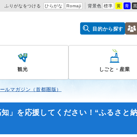
ふりがなをつける
ひらがな
Romaji
背景色
標準
黄
青
目的から探す
観光
しごと・産業
ールマガジン（首都圏版）
高知」を応援してください！“ふるさと