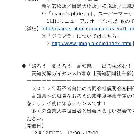
新宿若松店／目黒大橋店／松庵店／三鷹駅
※「mama’s plate」は、スーパーマーケ
1日にリニューアルオープンしたもので
【詳細】
http://mamas-plate.com/mamas_vol1.ht
※「ジモプラ」についてはこちら↓
》
http://www.jimopla.com/index.html
◆「帰ろう 変えろう 高知県」 出る杭求む！
高知就職ガイダンスin東京【高知新聞社主
━━━━━━━━━━━━━━━━━━━━━
２０１２年新卒者向けの合同会社説明会を開
高知県への就職をお考えの来年度卒業予定の
をテッテイ的に知るチャンスです！
多くの企業人事担当者と出会えるよい機会で
ださい。
【開催日】
12月12日(日) 12:30〜17:00