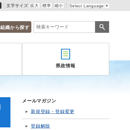
黒
文字サイズ
拡大
標準
縮小
Select Language
▼
組織から探す
県政情報
メールマガジン
納
新規登録・登録変更
登録解除