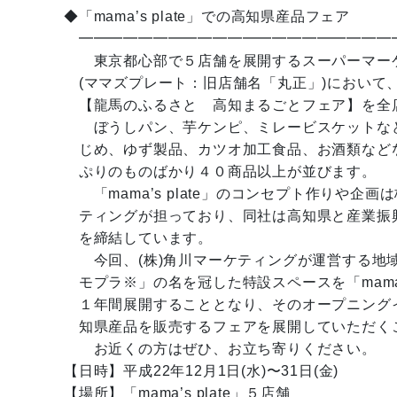
◆「mama’s plate」での高知県産品フェア
━━━━━━━━━━━━━━━━━━━━━
東京都心部で５店舗を展開するスーパーマーケット「
(ママズプレート：旧店舗名「丸正」)において
【龍馬のふるさと 高知まるごとフェア】を全
ぼうしパン、芋ケンピ、ミレービスケットな
じめ、ゆず製品、カツオ加工食品、お酒類など
ぷりのものばかり４０商品以上が並びます。
「mama’s plate」のコンセプト作りや企画
ティングが担っており、同社は高知県と産業振
を締結しています。
今回、(株)角川マーケティングが運営する地
モプラ※」の名を冠した特設スペースを「mama’s
１年間展開することとなり、そのオープニング
知県産品を販売するフェアを展開していただく
お近くの方はぜひ、お立ち寄りください。
【日時】平成22年12月1日(水)〜31日(金)
【場所】「mama’s plate」５店舗