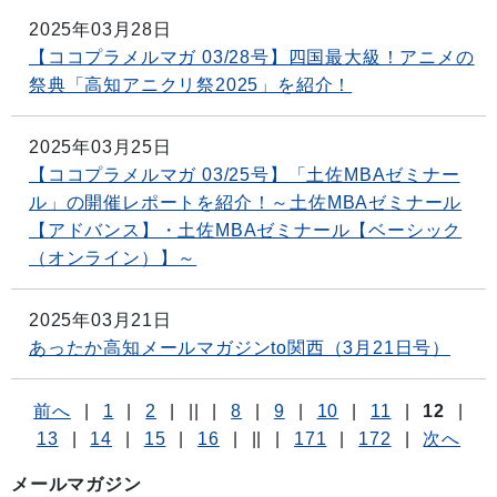
2025年03月28日
【ココプラメルマガ 03/28号】四国最大級！アニメの
祭典「高知アニクリ祭2025」を紹介！
2025年03月25日
【ココプラメルマガ 03/25号】「土佐MBAゼミナー
ル」の開催レポートを紹介！～土佐MBAゼミナール
【アドバンス】・土佐MBAゼミナール【ベーシック
（オンライン）】～
2025年03月21日
あったか高知メールマガジンto関西（3月21日号）
前へ
|
1
|
2
|
||
|
8
|
9
|
10
|
11
|
12
|
13
|
14
|
15
|
16
|
||
|
171
|
172
|
次へ
メールマガジン