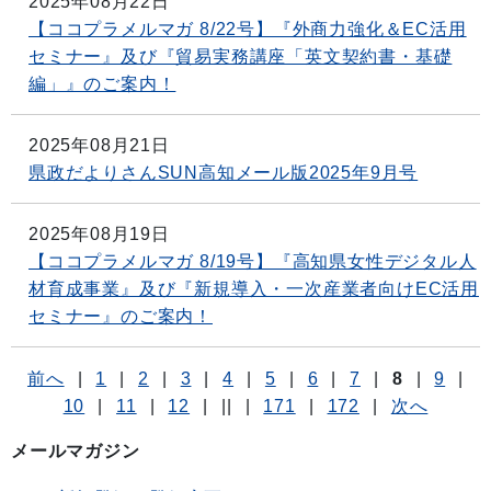
2025年08月22日
【ココプラメルマガ 8/22号】『外商力強化＆EC活用
セミナー』及び『貿易実務講座「英文契約書・基礎
編」』のご案内！
2025年08月21日
県政だよりさんSUN高知メール版2025年9月号
2025年08月19日
【ココプラメルマガ 8/19号】『高知県女性デジタル人
材育成事業』及び『新規導入・一次産業者向けEC活用
セミナー』のご案内！
前へ
|
1
|
2
|
3
|
4
|
5
|
6
|
7
|
8
|
9
|
10
|
11
|
12
|
||
|
171
|
172
|
次へ
メールマガジン