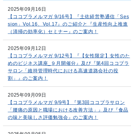
2025年09月16日
【ココプラメルマガ 9/16号】『土佐経営塾通信「Ses
sion」Vol.16、Vol.17』のご紹介と『生産性向上推進
（清掃の効率化）セミナー』のご案内！
2025年09月12日
【ココプラメルマガ 9/12号】『【女性限定】女性のた
めのビジネス講座_９月開催分』及び『第4回ココプラ
サロン「維持管理時代における高速道路会社の役
割」』のご案内！
2025年09月09日
【ココプラメルマガ 9/9号】『第3回ココプラサロン
「腰痛の原因と職場における改善方法」』及び『食品
の味と美味しさ評価勉強会』のご案内！