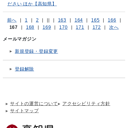
ださい ほか【高知県】
前へ
|
1
|
2
|
||
|
163
|
164
|
165
|
166
|
167
|
168
|
169
|
170
|
171
|
172
|
次へ
メールマガジン
新規登録・登録変更
登録解除
サイトの運営について
アクセシビリティ方針
サイトマップ