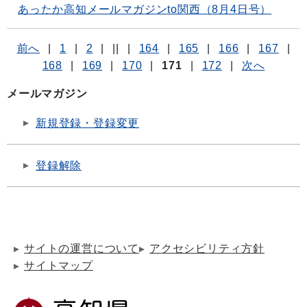
あったか高知メールマガジンto関西（8月4日号）
前へ
|
1
|
2
|
||
|
164
|
165
|
166
|
167
|
168
|
169
|
170
|
171
|
172
|
次へ
メールマガジン
新規登録・登録変更
登録解除
サイトの運営について
アクセシビリティ方針
サイトマップ