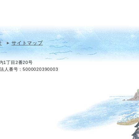
針
サイトマップ
1丁目2番20号
法人番号：5000020390003