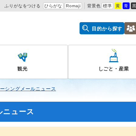
ふりがなをつける
ひらがな
Romaji
背景色
標準
黄
青
目的から探す
観光
しごと・産業
ーシングメールニュース
ルニュース