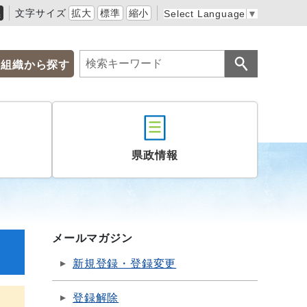
黒
文字サイズ
拡大
標準
縮小
Select Language
▼
組織から探す
県政情報
メールマガジン
新規登録・登録変更
登録解除