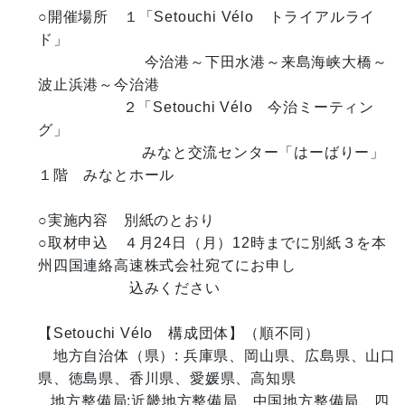
○開催場所　１「Setouchi Vélo　トライアルライ
ド」　

　　　　　　　今治港～下田水港～来島海峡大橋～
波止浜港～今治港

　　　　　  ２「Setouchi Vélo　今治ミーティン
グ」　

　　　　　　   みなと交流センター「はーばりー」
１階　みなとホール

○実施内容　別紙のとおり

○取材申込　４月24日（月）12時までに別紙３を本
州四国連絡高速株式会社宛てにお申し　　

　　　　　　込みください

【Setouchi Vélo　構成団体】（順不同）

　地方自治体（県）: 兵庫県、岡山県、広島県、山口
県、徳島県、香川県、愛媛県、高知県

   地方整備局:近畿地方整備局、中国地方整備局、四