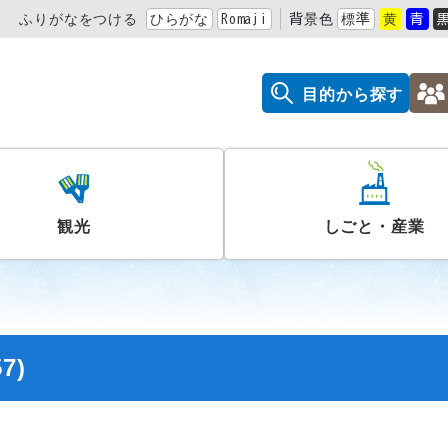
ふりがなをつける
ひらがな
Romaji
背景色
標準
黄
青
目的から探す
観光
しごと・産業
7)