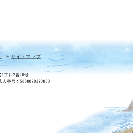
針
サイトマップ
1丁目2番20号
法人番号：5000020390003