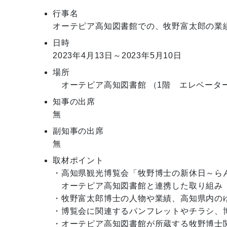
行事名
オーテピア高知図書館での、牧野富太郎の業
日時
2023年4月13日～2023年5月10日
場所
オーテピア高知図書館 （1階 エレベータ
知事の出席
無
副知事の出席
無
取材ポイント
・高知県観光博覧会「牧野博士の新休日～ら
　オーテピア高知図書館と連携した取り組み

・牧野富太郎博士の人物や業績、高知県内の
・博覧会に関連するパンフレットやチラシ、
・オーテピア高知図書館が所蔵する牧野博士