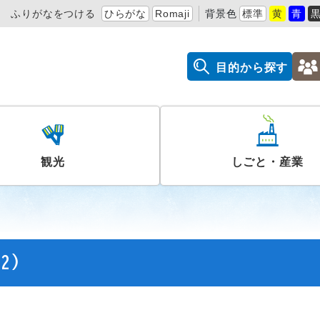
ふりがなをつける
ひらがな
Romaji
背景色
標準
黄
青
目的から探す
観光
しごと・産業
2)