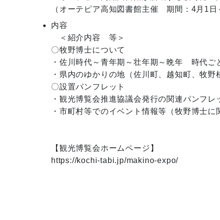
（オーテピア高知図書館主催　期間：4月1日～
内容
　＜紹介内容　等＞

〇牧野博士について

・佐川時代～青年期～壮年期～晩年　時代ご
・県内のゆかりの地（佐川町、越知町、牧野植
〇設置パンフレット

・観光博覧会推進協議会発行の関連パンフレッ
・市町村等でのイベント情報等（牧野博士に関
【観光博覧会ホームページ】

https://kochi-tabi.jp/makino-expo/
