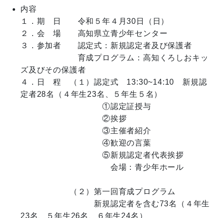
内容
１．期　日　　令和５年４月30日（日）

２．会　場　　高知県立青少年センター

３．参加者　　認定式：新規認定者及び保護者

　　　　　　　育成プログラム：高知くろしおキッ
ズ及びその保護者

４．日　程　（１）認定式　13:30~14:10　新規認
定者28名（４年生23名、５年生５名）                       

　　　　　　　　　　①認定証授与

　　　　　　　　　　②挨拶　　

　　　　　　　　　　③主催者紹介

　　　　　　　　　　④歓迎の言葉

　　　　　　　　　　⑤新規認定者代表挨拶　　

　　　　　　　　　　　会場：青少年ホール

　　　　　　（２）第一回育成プログラム　

　　　　　　　　　新規認定者を含む73名（４年生
23名、５年生26名、６年生24名）
