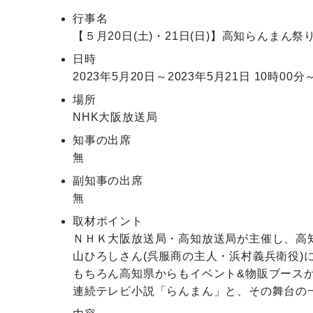
行事名
【５月20日(土)・21日(日)】高知らんまん祭
日時
2023年5月20日～2023年5月21日
10時00分
場所
NHK大阪放送局
知事の出席
無
副知事の出席
無
取材ポイント
ＮＨＫ大阪放送局・高知放送局が主催し、高
山ひろしさん(呉服商の主人・浜村義兵衛役)
もちろん高知県からもイベント&物販ブースが
連続テレビ小説「らんまん」と、その舞台の