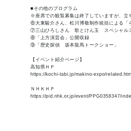
■その他のプログラム

※座席での観覧募集は終了していますが、立
⑥大東駿介さん、松川博敬制作統括による「ら
⑦三山ひろしさん　歌とけん玉　スペシャルス
⑧「上方演芸会」公開収録

⑨「歴史探偵　坂本龍馬トークショー」

【イベント紹介ページ】

高知県ＨＰ

https://kochi-tabi.jp/makino-expo/related.htm
ＮＨＫＨＰ
