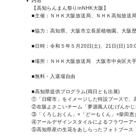
内容
【高知らんまん祭りinNHK大阪】

■主催：ＮＨＫ大阪放送局、ＮＨＫ高知放送局
■協力：高知県、大阪市立長居植物園、大阪歴
■日時：令和５年５月20日(土)、21日(日) 10:00
■場所：ＮＨＫ大阪放送局　大阪市中央区大手
■無料・入退場自由

■高知県提供プログラム(両日とも出展)

①「日曜市」をイメージした特設ブースで、高
②在阪よさこいチーム「夢源風人(むげんかじ
③「くろしおくん」×「どーもくん」×柴田恵
④アールデザインスタイルによるフラワーアー
⑤高知県産の生花をあしらったフォトブース
