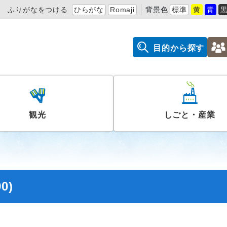
ふりがなをつける
ひらがな
Romaji
背景色
標準
黄
青
目的から探す
観光
しごと・産業
0)