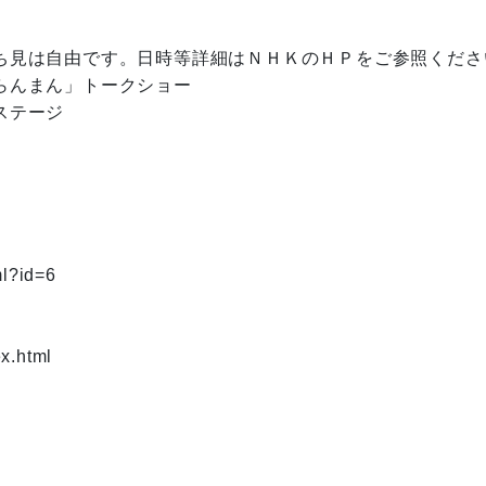
ち見は自由です。日時等詳細はＮＨＫのＨＰをご参照ください
んまん」トークショー

テージ

l?id=6
