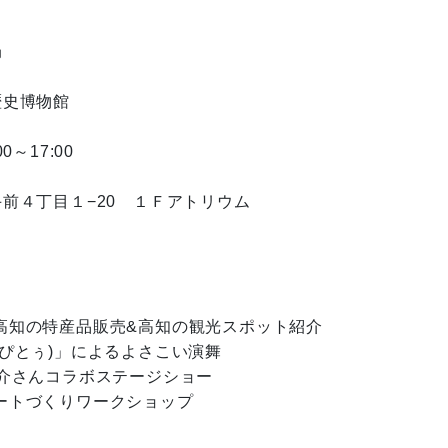


史博物館

～17:00

前４丁目１−20　１Ｆアトリウム

知の特産品販売&高知の観光スポット紹介

ぴとぅ)」によるよさこい演舞

介さんコラボステージショー

トづくりワークショップ
