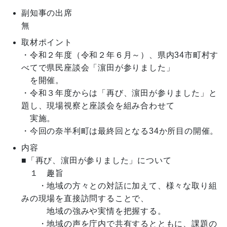
副知事の出席
無
取材ポイント
・令和２年度（令和２年６月～）、県内34市町村す
べてで県民座談会「濵田が参りました」

　を開催。

・令和３年度からは「再び、濵田が参りました」と
題し、現場視察と座談会を組み合わせて

　実施。

・今回の奈半利町は最終回となる34か所目の開催。
内容
■「再び、濵田が参りました」について

　１　趣旨

　　・地域の方々との対話に加えて、様々な取り組
みの現場を直接訪問することで、

　　　地域の強みや実情を把握する。

　　・地域の声を庁内で共有するとともに、課題の