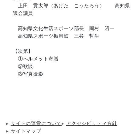
　上田　貢太郎（あげた　こうたろう）　　高知県
議会議員

　高知県文化生活スポーツ部長　岡村　昭一

　高知県スポーツ振興監　三谷　哲生

【次第】

　①ヘルメット寄贈

　②歓談

　③写真撮影

サイトの運営について
アクセシビリティ方針
サイトマップ