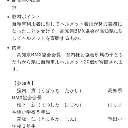
副知事の出席
無
取材ポイント
自転車利用者に対してヘルメット着用が努力義務に
なったことを受けて、高知県BMX協会が高知県に対
してヘルメットを寄贈するもの。
内容
　高知県BMX協会会長　窪内様と協会所属の子ども
たちから県に自転車用ヘルメット20個が寄贈されま
す。

【参加者】

　窪内　貴（くぼうち　たかし）　　　　　高知県
BMX協会会長

　松下　新（まつした　はじめ）　　　　　はりま
や橋小学校５年生

　苫坂　仁（とまさか　じん）　　　　　　鴨田小
学校３年生
