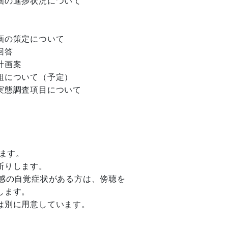
の進捗状況について

の策定について

答

画案

について（予定）

態調査項目について

ます。

りします。

感の自覚症状がある方は、傍聴を

ます。
