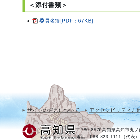
＜添付書類＞
委員名簿[PDF：67KB]
サイトの運営について
アクセシビリティ方
〒780-8570
高知県高知市丸ノ内
電話：088-823-1111（代表）