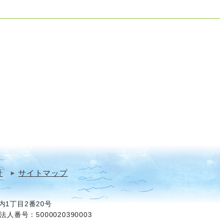
針
サイトマップ
1丁目2番20号
法人番号：5000020390003