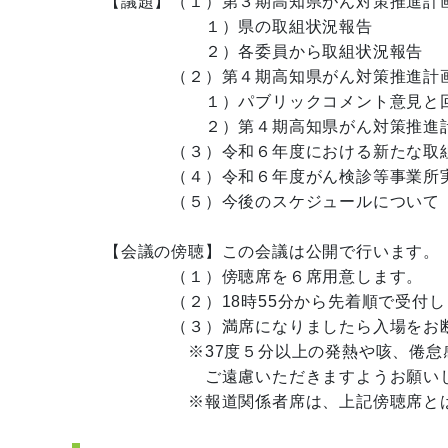
【議題】（１）第３期高知県がん対策推進計画
　　　　　　１）県の取組状況報告

　　　　　　２）各委員から取組状況報告

　　　　（２）第４期高知県がん対策推進計画
　　　　　　１）パブリックコメント意見と回
　　　　　　２）第４期高知県がん対策推進計
　　　　（３）令和６年度における新たな取組
　　　　（４）令和６年度がん検診等事業所実
　　　　（５）今後のスケジュールについて

【会議の傍聴】この会議は公開で行います。

　　　　（１）傍聴席を６席用意します。

　　　　（２）18時55分から先着順で受付し
　　　　（３）満席になりましたら入場をお断
　　　　　※37度５分以上の発熱や咳、倦怠
　　　　　　ご遠慮いただきますようお願いし