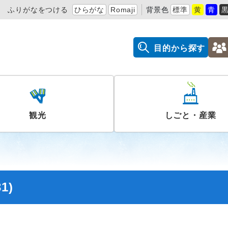
ふりがなをつける
ひらがな
Romaji
背景色
標準
黄
青
目的から探す
観光
しごと・産業
1)