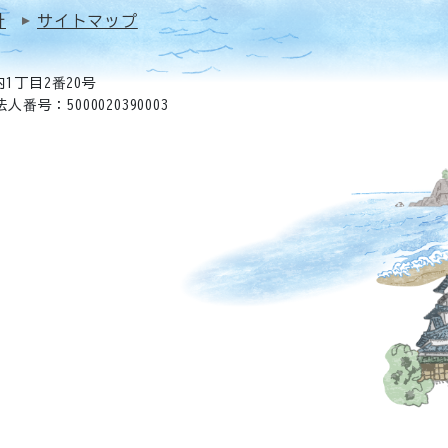
針
サイトマップ
1丁目2番20号
法人番号：5000020390003