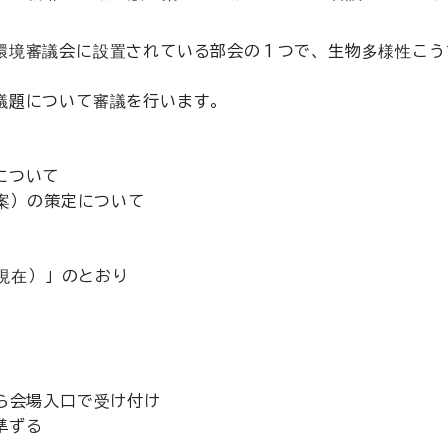
環境審議会に設置されている部会の１つで、生物多様性こう
題について審議を行います。

ついて

案）の策定について

現在）」のとおり

ら会場入口で受け付け

ずる
