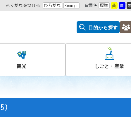
ふりがなをつける
ひらがな
Romaji
背景色
標準
黄
青
目的から探す
観光
しごと・産業
5)