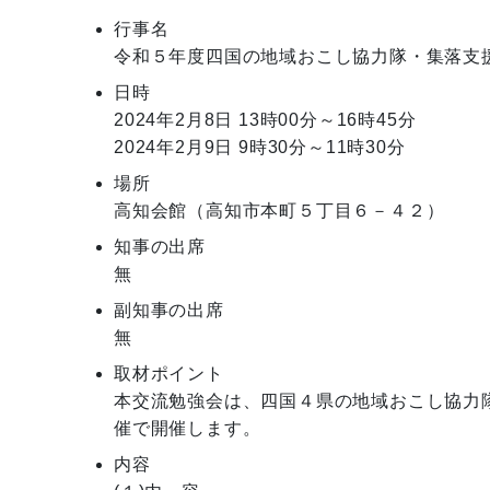
行事名
令和５年度四国の地域おこし協力隊・集落支援
日時
2024年2月8日
13時00分～16時45分
2024年2月9日
9時30分～11時30分
場所
高知会館（高知市本町５丁目６－４２）
知事の出席
無
副知事の出席
無
取材ポイント
本交流勉強会は、四国４県の地域おこし協力
催で開催します。
内容