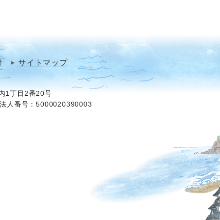
針
サイトマップ
1丁目2番20号
法人番号：5000020390003