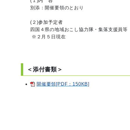
(１)内　容

別添：開催要領のとおり

(２)参加予定者

四国４県の地域おこし協力隊・集落支援員等（1
 ※２月５日現在

＜添付書類＞
開催要領[PDF：150KB]