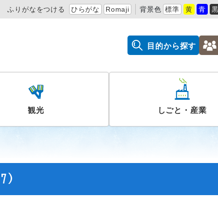
ふりがなをつける
ひらがな
Romaji
背景色
標準
黄
青
目的から探す
観光
しごと・産業
7)