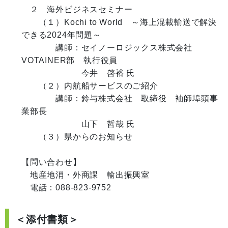
　２　海外ビジネスセミナー

　　（１）Kochi to World　～海上混載輸送で解決
できる2024年問題～

　　　　講師：セイノーロジックス株式会社　
VOTAINER部　執行役員

　　　　　　　今井　啓裕 氏

　　（２）内航船サービスのご紹介

　　　　講師：鈴与株式会社　取締役　袖師埠頭事
業部長

　　　　　　　山下　哲哉 氏

　　（３）県からのお知らせ

【問い合わせ】

　地産地消・外商課　輸出振興室

＜添付書類＞