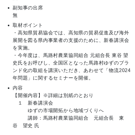
副知事の出席
無
取材ポイント
・高知県貿易協会では、高知県の貿易促進及び海外
展開を図る県内事業者の支援のために、新春講演会
を実施。

・今年度は、馬路村農業協同組合 元組合長 東谷 望
史氏をお呼びし、全国区となった馬路村ゆずのブラ
ンド化の取組を講演いただき、あわせて「物流2024
年問題」に関するセミナーを開催。
内容
【開催内容】※詳細は別紙のとおり

　１　新春講演会

　　　ゆずの市場開拓から地域づくりへ

　　　講師：馬路村農業協同組合　元組合長　東
谷　望史 氏
