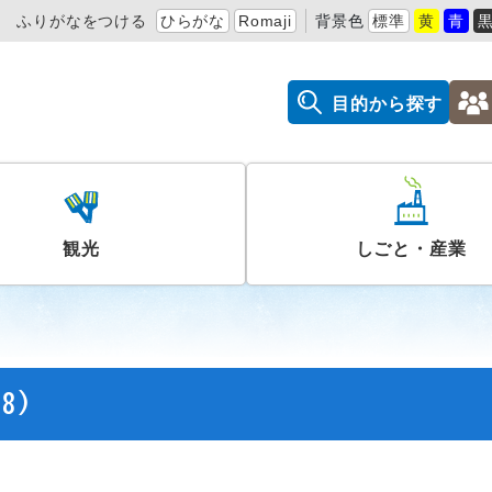
ふりがなをつける
ひらがな
Romaji
背景色
標準
黄
青
目的から探す
観光
しごと・産業
8)