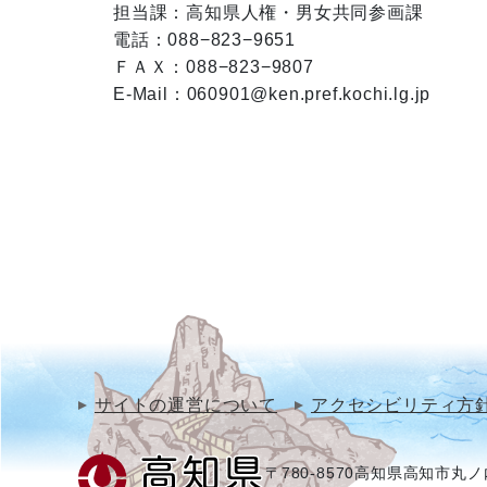
担当課：高知県人権・男女共同参画課

電話：088−823−9651

ＦＡＸ：088−823−9807

E-Mail：060901@ken.pref.kochi.lg.jp
サイトの運営について
アクセシビリティ方
〒780-8570
高知県高知市丸ノ内