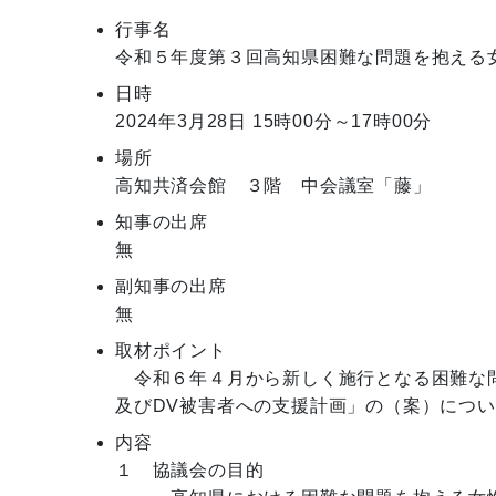
行事名
令和５年度第３回高知県困難な問題を抱える
日時
2024年3月28日
15時00分～17時00分
場所
高知共済会館 ３階 中会議室「藤」
知事の出席
無
副知事の出席
無
取材ポイント
　令和６年４月から新しく施行となる困難な
及びDV被害者への支援計画」の（案）につ
内容
１　協議会の目的　　
