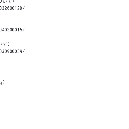
いて）

32600128/

40200015/

て）

30900059/

）
