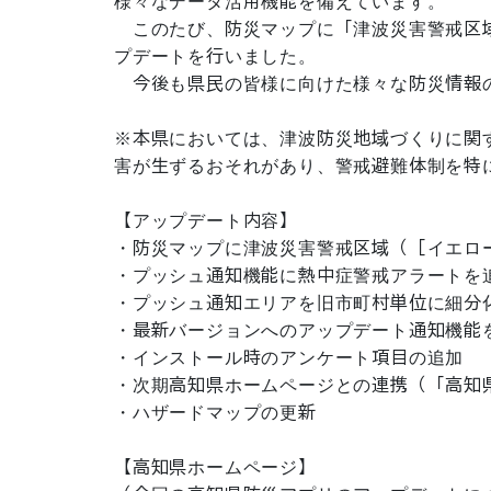
様々なデータ活用機能を備えています。

　このたび、防災マップに「津波災害警戒区
プデートを行いました。

　今後も県民の皆様に向けた様々な防災情報の
※本県においては、津波防災地域づくりに関
害が生ずるおそれがあり、警戒避難体制を特
【アップデート内容】

・防災マップに津波災害警戒区域（［イエロー
・プッシュ通知機能に熱中症警戒アラートを追
・プッシュ通知エリアを旧市町村単位に細分化（対
・最新バージョンへのアップデート通知機能を
・インストール時のアンケート項目の追加

・次期高知県ホームページとの連携（「高知県
・ハザードマップの更新

【高知県ホームページ】
