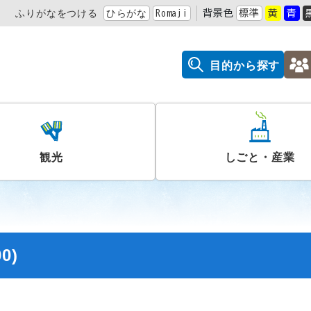
ふりがなをつける
ひらがな
Romaji
背景色
標準
黄
青
目的から探す
観光
しごと・産業
0)