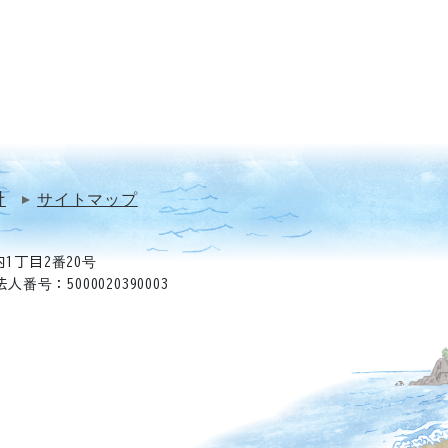
針
サイトマップ
1丁目2番20号
法人番号：5000020390003