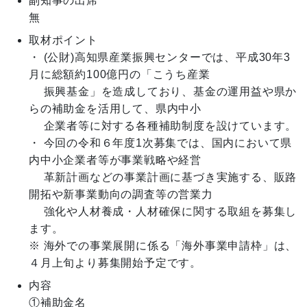
副知事の出席
無
取材ポイント
・ (公財)高知県産業振興センターでは、平成30年3
月に総額約100億円の「こうち産業

　 振興基金」を造成しており、基金の運用益や県か
らの補助金を活用して、県内中小

　 企業者等に対する各種補助制度を設けています。

・ 今回の令和６年度1次募集では、国内において県
内中小企業者等が事業戦略や経営

 　革新計画などの事業計画に基づき実施する、販路
開拓や新事業動向の調査等の営業力

　 強化や人材養成・人材確保に関する取組を募集し
ます。

※ 海外での事業展開に係る「海外事業申請枠」は、
４月上旬より募集開始予定です。
内容
①補助金名
