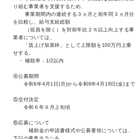
り組む事業者を支援するため、

　　 事業期間内の連続する３ヵ月と前年同３ヵ月分
を比較し、給与支給総額

 　　（役員を除く）を対前年比２％以上向上する事
業者については、

　　「賃上げ加算枠」として上限額を100万円上乗
せする。

　・ 補助率：1/2以内

④公募期間

　　令和6年4月1日(月)から令和6年4月19日(金)まで

⑤交付決定

　　令和６年６月上旬頃

⑥応募について

　　　補助金の申請書様式や公募要領については、
下記の募集チラシを
