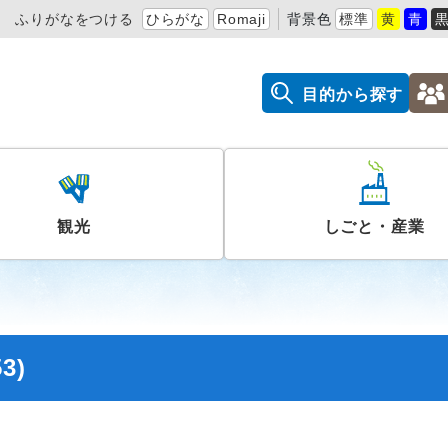
ふりがなをつける
ひらがな
Romaji
背景色
標準
黄
青
目的から探す
観光
しごと・産業
3)