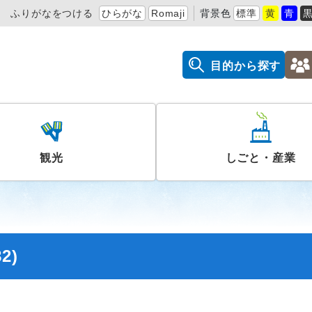
ふりがなをつける
ひらがな
Romaji
背景色
標準
黄
青
目的から探す
観光
しごと・産業
2)