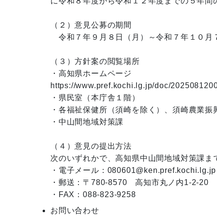
に令和８年度から令和１２年度までの５年間の
（２）意見公募の期間

　令和７年９月８日（月）～令和７年１０月７
（３）方針案の閲覧場所

・高知県ホームページ

https://www.pref.kochi.lg.jp/doc/2025081200
・県民室（本庁舎１階）

・各福祉保健所（須崎を除く）、須崎農業振興
・中山間地域対策課

（４）意見の提出方法

次のいずれかで、高知県中山間地域対策課まで
・電子メール：080601@ken.pref.kochi.lg.jp

・郵送：〒780-8570　高知市丸ノ内1-2-20

お問い合わせ