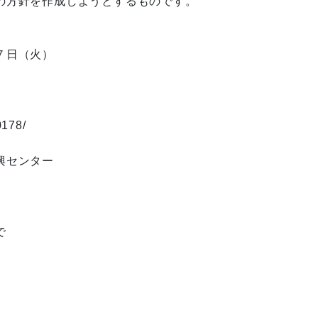
方針を作成しようとするものです。

日（火）

178/

センター


