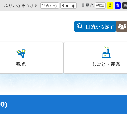
ふりがなをつける
ひらがな
Romaji
背景色
標準
黄
青
目的から探す
観光
しごと・産業
0)