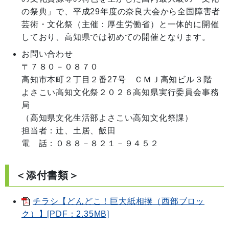
の祭典」で、平成29年度の奈良大会から全国障害者
芸術・文化祭（主催：厚生労働省）と一体的に開催
お問い合わせ
〒７８０－０８７０

高知市本町２丁目２番27号　ＣＭＪ高知ビル３階

よさこい高知文化祭２０２６高知県実行委員会事務
局

（高知県文化生活部よさこい高知文化祭課）

担当者：辻、土居、飯田

電　話：０８８－８２１－９４５２
＜添付書類＞
チラシ【どんどこ！巨大紙相撲（西部ブロッ
ク）】[PDF：2.35MB]