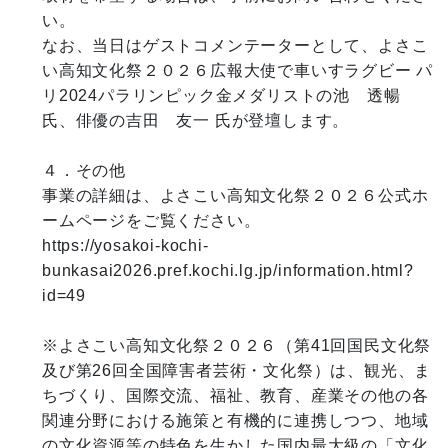
い。

なお、当日はゲストコメンテーターとして、よさこ
い高知文化祭２０２６広報大使で車いすラグビー パ
リ2024パラリンピック金メダリストの池　透暢 
氏、俳優の吉田　友一 氏が登壇します。

４．その他

事業の詳細は、よさこい高知文化祭２０２６公式ホ
ームページをご覧ください。

https://yosakoi-kochi-
bunkasai2026.pref.kochi.lg.jp/information.html?
id=49

※よさこい高知文化祭２０２６（第41回国民文化祭
及び第26回全国障害者芸術・文化祭）は、観光、ま
ちづくり、国際交流、福祉、教育、産業その他の各
関連分野における施策と有機的に連携しつつ、地域
の文化資源等の特色を生かした国内最大級の「文化