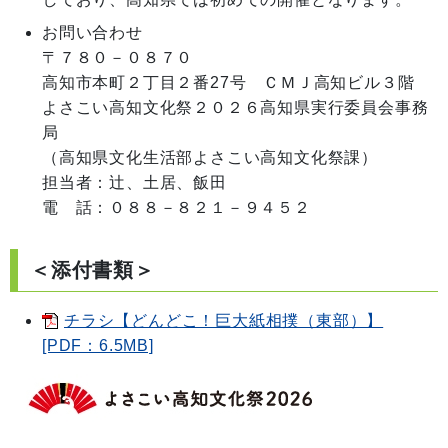
お問い合わせ
〒７８０－０８７０

高知市本町２丁目２番27号　ＣＭＪ高知ビル３階

よさこい高知文化祭２０２６高知県実行委員会事務
局

（高知県文化生活部よさこい高知文化祭課）

担当者：辻、土居、飯田

電　話：０８８－８２１－９４５２
＜添付書類＞
チラシ【どんどこ！巨大紙相撲（東部）】
[PDF：6.5MB]