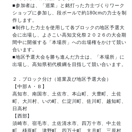
■参加者は、「巡業」と銘打った力士づくりワーク
ショップに参加し、段ボールで約180cmの力士を制
作します。

■制作した力士を使用して各ブロックの地区予選大
会に出場し、よさこい高知文化祭２０２６の大会期
間中に開催する「本場所」への出場権をかけて競い
合います。

■地区予選大会を勝ち進んだ力士は、「本場所」に
出場し、高知県初代横綱を目指して競い合います。

２．ブロック分け（巡業及び地区予選大会）

【中部Ａ・Ｂ】

高知市、南国市、土佐市、本山町、大豊町、土佐
町、大川村、いの町、仁淀川町、佐川町、越知町、
日高村

【西部】

須崎市、宿毛市、土佐清水市、四万十市、中土佐
町、梼原町、津野町、四万十町、大月町、三原村、