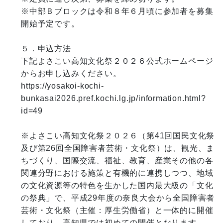
※中部Ｂブロックは令和８年６月頃に参加者を募集
開始予定です。

５．申込方法

下記よさこい高知文化祭２０２６公式ホームページ
からお申し込みください。

https://yosakoi-kochi-
bunkasai2026.pref.kochi.lg.jp/information.html?
id=49

※よさこい高知文化祭２０２６（第41回国民文化祭
及び第26回全国障害者芸術・文化祭）は、観光、ま
ちづくり、国際交流、福祉、教育、産業その他の各
関連分野における施策と有機的に連携しつつ、地域
の文化資源等の特色を生かした国内最大級の「文化
の祭典」で、平成29年度の奈良大会から全国障害者
芸術・文化祭（主催：厚生労働省）と一体的に開催