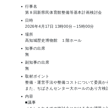
行事名
第８回新県民体育館整備等基本計画検討会
日時
2026年4月17日
13時00分～15時00分
場所
高知城歴史博物館 １階ホール
知事の出席
無
副知事の出席
無
取材ポイント
整備・運営手法や整備コストについて委員から
また、ぢばさんセンター大ホールのあり方検
内容
■議事
