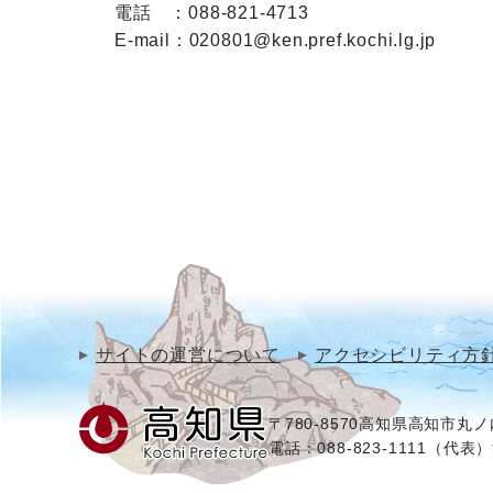
電話　：088-821-4713

E-mail：020801@ken.pref.kochi.lg.jp
サイトの運営について
アクセシビリティ方
〒780-8570
高知県高知市丸ノ内
電話：088-823-1111（代表）