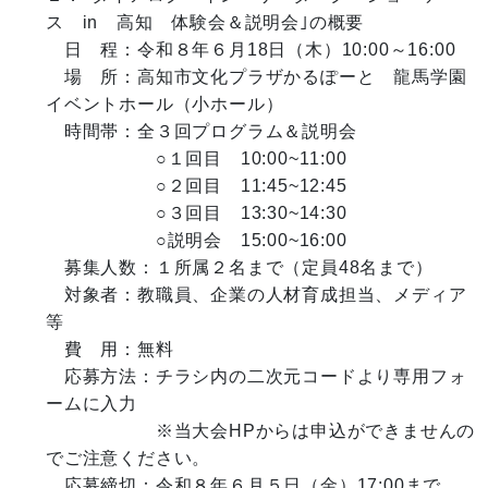
ス　in　高知　体験会＆説明会｣の概要

　日　程：令和８年６月18日（木）10:00～16:00

　場　所：高知市文化プラザかるぽーと　龍馬学園
イベントホール（小ホール）

　時間帯：全３回プログラム＆説明会

　　　　　　○１回目　10:00~11:00

　　　　　　○２回目　11:45~12:45

　　　　　　○３回目　13:30~14:30

　　　　　　○説明会　15:00~16:00

　募集人数：１所属２名まで（定員48名まで）

　対象者：教職員、企業の人材育成担当、メディア
等

　費　用：無料

　応募方法：チラシ内の二次元コードより専用フォ
ームに入力

　　　　　　※当大会HPからは申込ができませんの
でご注意ください。

　応募締切：令和８年６月５日（金）17:00まで
