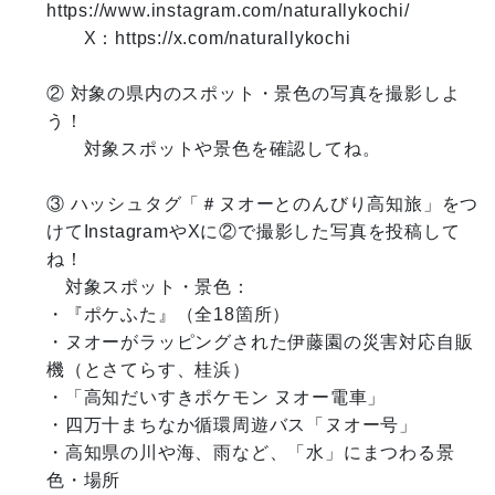
https://www.instagram.com/naturallykochi/

　　X：https://x.com/naturallykochi

② 対象の県内のスポット・景色の写真を撮影しよ
う！

　　対象スポットや景色を確認してね。

③ ハッシュタグ「＃ヌオーとのんびり高知旅」をつ
けてInstagramやXに②で撮影した写真を投稿して
ね！

　対象スポット・景色：

・『ポケふた』（全18箇所）

・ヌオーがラッピングされた伊藤園の災害対応自販
機（とさてらす、桂浜）

・「高知だいすきポケモン ヌオー電車」

・四万十まちなか循環周遊バス「ヌオー号」

・高知県の川や海、雨など、「水」にまつわる景
色・場所
