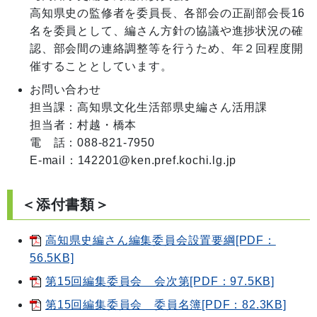
高知県史の監修者を委員長、各部会の正副部会長16
名を委員として、編さん方針の協議や進捗状況の確
認、部会間の連絡調整等を行うため、年２回程度開
お問い合わせ
担当課：高知県文化生活部県史編さん活用課

担当者：村越・橋本

電　話：088-821-7950

E-mail：142201@ken.pref.kochi.lg.jp
＜添付書類＞
高知県史編さん編集委員会設置要綱[PDF：
56.5KB]
第15回編集委員会 会次第[PDF：97.5KB]
第15回編集委員会 委員名簿[PDF：82.3KB]