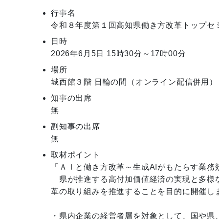
行事名
令和８年度第１回高知県働き方改革トップセ
日時
2026年6月5日
15時30分～17時00分
場所
城西館３階 日輪の間（オンライン配信併用）
知事の出席
無
副知事の出席
無
取材ポイント
「ＡＩと働き方改革～生成AIがもたらす業務効
　県が推進する高付加価値経済の実現と多様
革の取り組みを推進することを目的に開催しま
・県内企業の経営者層を対象として、国や県