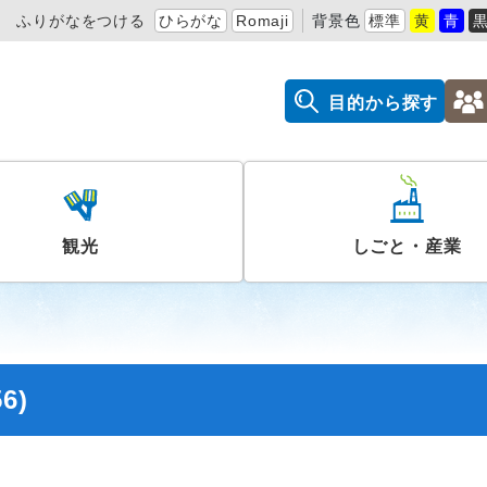
ふりがなをつける
ひらがな
Romaji
背景色
標準
黄
青
目的から探す
観光
しごと・産業
6)