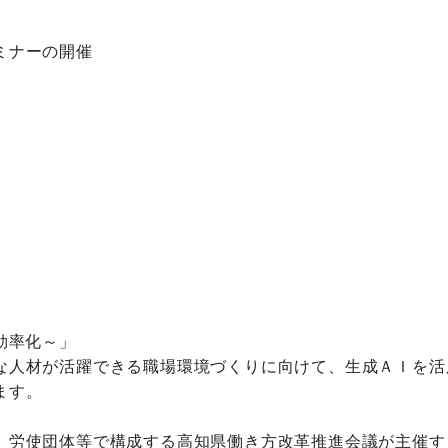
ミナーの開催
率化～」

な人材が活躍できる職場環境づくりに向けて、生成ＡＩを活
す。

、労使団体等で構成する高知県働き方改革推進会議が主催する